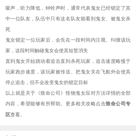
吸声，听力降低，钟铃声时，通常代表鬼女已经锁定了其
中一位队友，队伍中只有这名队友能看到鬼女、被鬼女杀
死
鬼女锁定一位玩家后，会先在一段时间内注视、纠缠该玩
家，这段时间触碰鬼女会使其短暂消失
直到鬼女开始跳动着追击直到杀死玩家，追击速度略慢于
玩家跑步速度，该玩家被传送、把鬼女关在飞船外会使其
停止追击，但不会改变鬼女的锁定目标
以上就是关于《致命公司》怪物鬼女应对方法详情的全部
内容，希望能够有所帮助。更多相关攻略点击
致命公司专
查看。
区