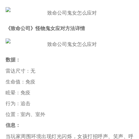
《致命公司》怪物鬼女应对方法详情
数据：
雷达尺寸：无
生命值：免疫
眩晕：免疫
行为：追击
位置：室内、室外
信息：
当玩家周围环境出现灯光闪烁，女孩打招呼声、笑声、呼