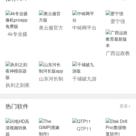
爱宁强
奥云服官方
中铸网平台
版
4k专业摄
像机proap
p兔费版
广西运政教
育最新版本
山东河长制
千城破九游
河长版app
版
执剑之刻夜
神模拟器版
热门软件
更多+
QTP11