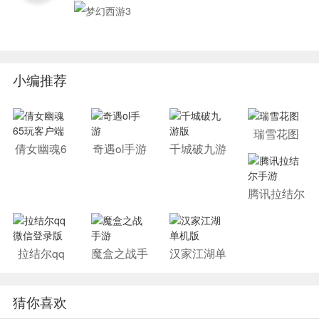
小编推荐
瑞雪花图
倩女幽魂6
奇遇ol手游
千城破九游
5玩客户端
版
腾讯拉结尔
手游
拉结尔qq
魔盒之战手
汉家江湖单
微信登录版
游
机版
猜你喜欢