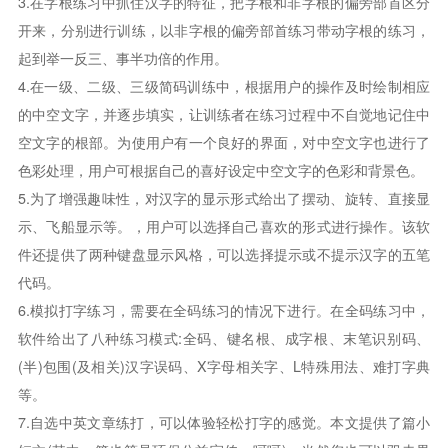
3.在字根练习中抓住汉字的特征，把字根和非字根的偏旁部首区分
开来，分别进行训练，以非字根的偏旁部首练习带动字根的练习，
起到举一反三、事半功倍的作用。
4.在一级、二级、三级简码训练中，根据用户的操作及时绘制相应
的中空文字，并逐步填实，让训练者在练习过程中不自觉地记住中
空文字的根部。为使用户有一个良好的界面，对中空文字也进行了
色彩处理，用户可根据自己的喜好设定中空文字的色彩和背景色。
5.为了增强趣味性，对汉字的显示形式给出了摆动、旋转、直接显
示、飞船显示等。，用户可以选择自己喜欢的形式进行操作。该软
件还提供了两种键盘显示风格，可以选择提示或不提示汉字的五笔
代码。
6.模拟打字练习，需要在全码练习的情况下进行。在全码练习中，
软件给出了八种练习模式:全码、键名根、成字根、末笔识别码、
(半)包围(及相关)汉字误码、X字母相关字、L特殊用法、难打字典
等。
7.自选中英文章练打，可以体验轻松打字的感觉。本文提供了篇小