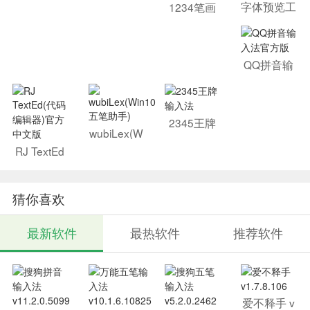
入法
字体预览工
1234笔画
具(FontVie
输入法201
wOK)
8官方最新
版
QQ拼音输
入法官方版
2345王牌
wubiLex(W
输入法
in10五笔助
RJ TextEd
手)
(代码编辑
器)官方中
文版
猜你喜欢
最新软件
最热软件
推荐软件
爱不释手 v