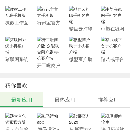
微微工作互
行讯宝官方
联手机版
手机版
精臣云打印
中塑在线网
手机客户端
手机客户端
猪联网系统
微盟商户助
猪八戒平台
手机客户端
手手机客户
手机客户端
开工啦商户
端
版(众能联
合商户版)
手机客户端
猜你喜欢
最新应用
最热应用
推荐应用
海马运动a
fic展官方2
远大空气管
洗呗师傅软