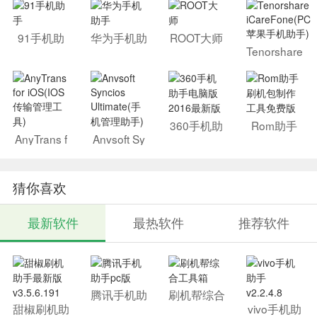
91手机助
华为手机助
ROOT大师
手
手
Tenorshare
iCareFone
(PC苹果手
机助手)
360手机助
Rom助手
手电脑版2
刷机包制作
AnyTrans f
Anvsoft Sy
016最新版
工具免费版
or iOS(IOS
ncios Ultim
传输管理工
ate(手机管
具)
理助手)
猜你喜欢
最新软件
最热软件
推荐软件
腾讯手机助
刷机帮综合
手pc版
工具箱
甜椒刷机助
vivo手机助