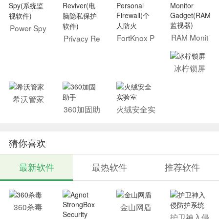
Power Spy
(系统监视
RAM Monit
FortKnox P
Privacy Re
软件)
or Gadget
ersonal Fir
viver(电脑
(RAM监视
ewall(个人
隐私保护软
器)
防火
件)
冰柠锁屏
希沃管家
360加固助
火绒安全实
手
验室
猜你喜欢
最新软件
最热软件
推荐软件
360杀毒
金山网盾
护卫神入侵