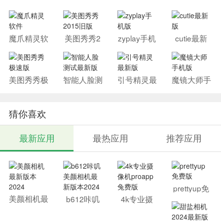
魔爪精灵软
美图秀秀2
zyplay手机
cutie最新
件
015旧版
版
版
美图秀秀极
智能人脸测
引号精灵最
魔镜大师手
速版
试最新版
新版
机版
猜你喜欢
最新应用
最热应用
推荐应用
prettyup免
费版
美颜相机最
b612咔叽
4k专业摄
新版本202
美颜相机最
像机proap
4
新版本202
p兔费版