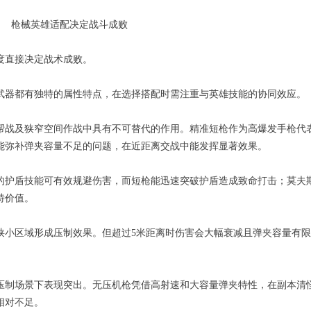
度直接决定战术成败。
武器都有独特的属性特点，在选择搭配时需注重与英雄技能的协同效应。
帮战及狭窄空间作战中具有不可替代的作用。精准短枪作为高爆发手枪代
能弥补弹夹容量不足的问题，在近距离交战中能发挥显著效果。
的护盾技能可有效规避伤害，而短枪能迅速突破护盾造成致命打击；莫夫
特价值。
狭小区域形成压制效果。但超过5米距离时伤害会大幅衰减且弹夹容量有
压制场景下表现突出。无压机枪凭借高射速和大容量弹夹特性，在副本清
相对不足。