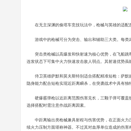
在无主深渊的偷塔车竞技玩法中，枪械与英雄的适配
游戏中的枪械可分为突击、输出和辅助三大类。每类
突击类枪械以高爆发和快射速为核心优势，在飞船跳
连发状态下可集中火力快速攻击敌人弱点。其射速优势虽
侍卫英雄萨默和莫夫斯特别适合搭配精准短枪：萨默
隐身能力配合短枪实现近距离瞬杀，在突袭战术中具有独
硬爆霰弹枪以近距离范围伤害见长，三颗子弹可覆盖
选择搭配时需注意作战距离因素。
中距离输出类枪械兼具射程与伤害优势，在正面火力
续火力压制方面堪称神器。不过其对血厚单位造成的伤害