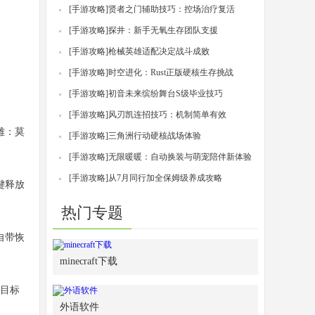
PVP生存手游
[手游攻略]
贤者之门辅助技巧：控场治疗复活
[手游攻略]
探井：新手无氧生存团队支援
[手游攻略]
枪械英雄适配决定战斗成败
[手游攻略]
时空进化：Rust正版硬核生存挑战
[手游攻略]
初音未来缤纷舞台S级毕业技巧
[手游攻略]
风刃凯连招技巧：机制简单有效
雄：莫
[手游攻略]
三角洲行动硬核战场体验
[手游攻略]
无限暖暖：自动换装与萌宠陪伴新体验
[手游攻略]
从7月同行加全保姆级养成攻略
键释放
热门专题
自带恢
minecraft下载
键目标
外语软件