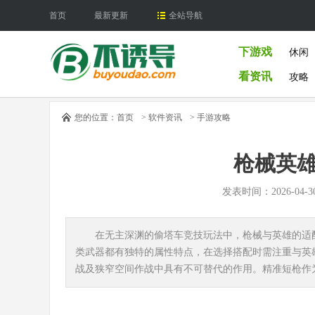
首页
最新更新
全站导航
下游戏
休闲
看资讯
攻略
您的位置：
首页
>
软件资讯
>
手游攻略
枪械英
发表时间：2026-04-
在无主深渊的偷塔车竞技玩法中，枪械与英雄的适
类武器都有独特的属性特点，在选择搭配时需注重与英
战及狭窄空间作战中具有不可替代的作用。精准短枪作