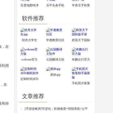
百度地图纯净
乐平头条手机
车查宝手机客
版
版
户端
软件推荐
轻舟大学生
学鹿教育社区
群英天下国际
表，在
app
版手游
wehome官方
出国翻译王软
有鹏出行官方
斯利用
版
件
版
易休app
定制时间水印
手机照片恢复
限，在
相机软件
助手最新版
文章推荐
怪和持
[手游攻略]
时空进化：阶梯难度+情报系统+公平