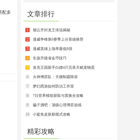
搭配多
文章排行
1
烟云开封龙王传说揭秘
2
漫威争锋第0赛季上分英雄推荐
3
漫威英雄上场率最低8强
4
生孩升级省金币技巧
5
洛克王国新手白嫖4只完美天赋宠物蛋
6
火神博弈队：天梯制霸阵容
7
梦幻西游如何防治工作室
8
7日世界模组获取与置换全攻略
9
骗子酒吧：顶级心理博弈游戏
10
小鲨鱼皮肤新模式攻略
精彩攻略