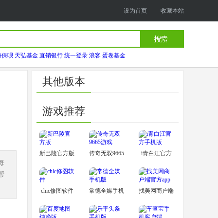
设为首页
收藏本站
海保呗
天弘基金
直销银行
统一登录
浪客
蛋卷基金
其他版本
游戏推荐
新巴陵官方版
传奇无双9665
i青白江官方
每
游戏
手机版
帮
chic修图软件
常德全媒手机
找美网商户端
版
官方app