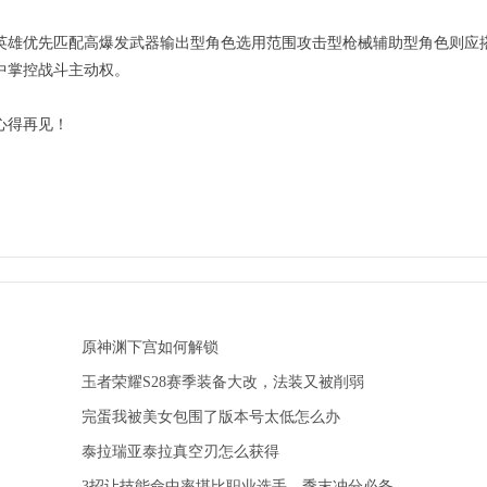
英雄优先匹配高爆发武器输出型角色选用范围攻击型枪械辅助型角色则应
中掌控战斗主动权。
心得再见！
原神渊下宫如何解锁
王者荣耀S28赛季装备大改，法装又被削弱
完蛋我被美女包围了版本号太低怎么办
泰拉瑞亚泰拉真空刃怎么获得
3招让技能命中率堪比职业选手，季末冲分必备