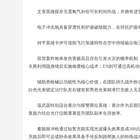
文章英雄探井无需氧气补给可长时间作战，并拥有进
电子冲击炮具备穿透性和护盾破除能力，在对抗护盾
持平英雄卡伊可借助飞行加速特性在空中持续输出电
双管轰炸炮单发伤害极高且存在引发火灾的概率机制
夫斯利用隐身绕后实施偷袭核心战术；EN则可通过高机
辅助类枪械以功能性为核心价值，在团队持久战中扮
白色光束锁定治疗队友右键发射黑色光束精准打击敌人无
该武器特别适合塞尔与探警两位英雄：塞尔作为后期
复能力结合光疗仪能显著提升团队副本生存效率。
蓄能脉冲枪通过短暂充能实现光波爆头效果造成160
充能后即可达成秒杀效果具备手传反制跳帮敌人的特殊战