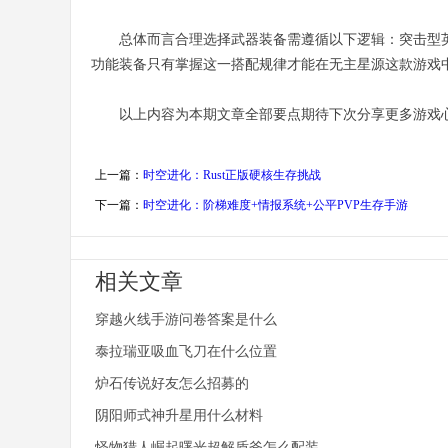
总体而言合理选择武器装备需遵循以下逻辑：突击型
功能装备只有掌握这一搭配规律才能在无主星源这款游戏
以上内容为本期文章全部要点期待下次分享更多游戏
上一篇：
时空进化：Rust正版硬核生存挑战
下一篇：
时空进化：阶梯难度+情报系统+公平PVP生存手游
相关文章
穿越火线手游问卷答案是什么
泰拉瑞亚吸血飞刀在什么位置
炉石传说好友怎么招募的
阴阳师式神升星用什么材料
怪物猎人崛起曙光超解盾斧怎么配装