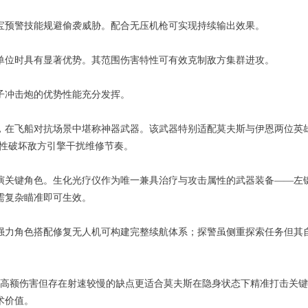
宝预警技能规避偷袭威胁。配合无压机枪可实现持续输出效果。
单位时具有显著优势。其范围伤害特性可有效克制敌方集群进攻。
子冲击炮的优势性能充分发挥。
，在飞船对抗场景中堪称神器武器。该武器特别适配莫夫斯与伊恩两位英
动性破坏敌方引擎干扰维修节奏。
演关键角色。生化光疗仪作为唯一兼具治疗与攻击属性的武器装备——左
需复杂瞄准即可生效。
强力角色搭配修复无人机可构建完整续航体系；探警虽侧重探索任务但其
点高额伤害但存在射速较慢的缺点更适合莫夫斯在隐身状态下精准打击关
术价值。