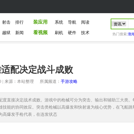
装应用
射击
排行
系统
导航
阅读
看视频
越狱
新闻
刷机
硬件
技术
热门搜索:
渤
雄适配决定战斗成败
30 | 来源：本站整理
所属频道：
手游攻略
配度直接决定战术成败。游戏中的枪械可分为突击、输出和辅助三大类。
雄技能的协同效应。突击类枪械以高爆发和快射速为核心优势，在飞船跳
为高爆发手枪代表，在连发状态