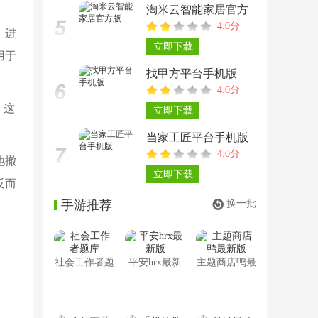
淘米云智能家居官方
4.0分
版
。进
立即下载
用于
找甲方平台手机版
4.0分
。这
立即下载
当家工匠平台手机版
4.0分
他撤
立即下载
反而
手游推荐
换一批
社会工作者题
平安hrx最新
主题商店鸭最
库
版
新版