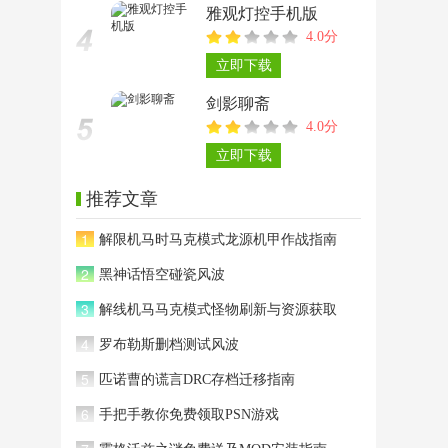
雅观灯控手机版
4.0分
立即下载
剑影聊斋
4.0分
立即下载
推荐文章
1
解限机马时马克模式龙源机甲作战指南
2
黑神话悟空碰瓷风波
3
解线机马马克模式怪物刷新与资源获取
4
罗布勒斯删档测试风波
5
匹诺曹的谎言DRC存档迁移指南
6
手把手教你免费领取PSN游戏