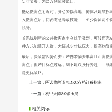
防守节奏，为己方创造突破口。
抵达撤离点附近时，务必警惕高地、掩体及建筑拐
入撤离点后，切勿随意释放技能——至少保留两个
脱身。
若系统刷新的公共撤离点争夺过于激烈，可转而完成
种方式能避开人群，大幅减少对抗压力，提高物资
最后，决策需因势而变：若携带物资丰富且距离撤
离点；但若目标点过远，则不建议强行奔赴——既
是更优策略。
上一篇：
匹诺曹的谎言DRC存档迁移指南
下一篇：
机甲天降8:0碾压局
相关阅读