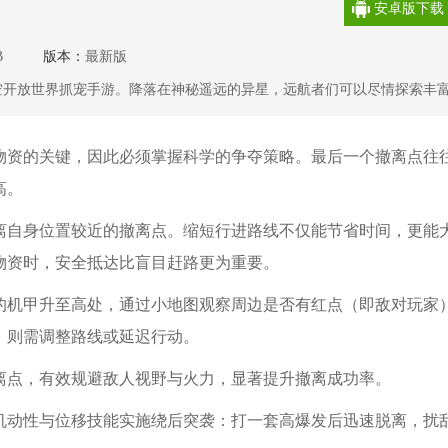
安卓版下载
B
版本：
最新版
空开放世界抓宠手游。降落在神秘遥远的异星，远航者们可以尽情探索丰
啾族和异星生物。 相信在勤劳勇敢的啾啾族帮助下，无论家园建设还是异
。尽情在这星球上奔跑、玩耍、创造，期待你们和陌生伙伴擦出火花！
物资的关键，因此必须掌握科学的争夺策略。最后一个撤离点往
高。
离自身位置较近的撤离点。缩短行进路线不仅能节省时间，更能
物资时，安全抵达比盲目赶路更为重要。
的机甲升至高处，通过小地图观察周边是否有红点（即敌对玩家
，则需调整路线或延迟行动。
离点，有效规避敌人视野与火力，显著提升撤离成功率。
机动性与位移技能实施绕后突袭：打一套高爆发后迅速脱离，扰