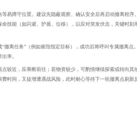
角等易蹲守位置。建议先隐蔽观察、确认安全后再启动撤离程序
保命技能（如闪避、护盾、位移），以应对突发伏击，关键时刻
“撤离任务”（例如摧毁指定目标），成功后将呼叫专属撤离点
带出率。
离点较近，应果断前往；若物资较少，可酌情继续探索或转向其
浪费时间，又徒增遭遇战风险，此时耐心等待下一轮撤离点刷新