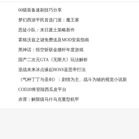
60级装备速刷技巧分享
梦幻西游平民首选门派：魔王寨
恶徒小队：末日废土策略新作
霍格沃兹之谜免费送及MOD安装指南
黑神话：悟空斩获金腰杆年度游戏
国产二次元GTA《无限大》玩法解析
逆战未来冰点缘起BOSS蓝思帝打法
《气种丁丁与圣剑》：剧情为主、战斗为辅的视觉小说新
作
COD20将登陆西瓜皮平台
赤霄：解限级马什马克重型机甲