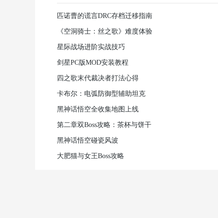
匹诺曹的谎言DRC存档迁移指南
《空洞骑士：丝之歌》难度体验
星际战场进阶实战技巧
剑星PC版MOD安装教程
四之歌末代裁决者打法心得
卡布尔：电弧防御型辅助坦克
黑神话悟空全收集地图上线
第二章双Boss攻略：茶杯与饼干
黑神话悟空碰瓷风波
大肥猫与女王Boss攻略