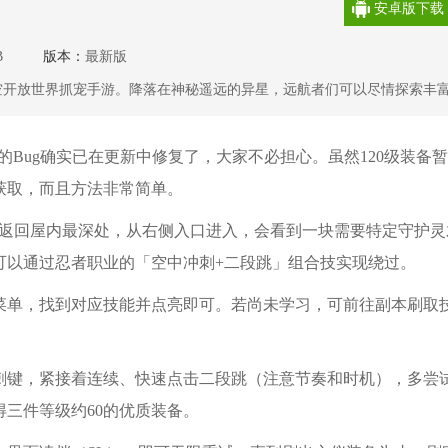
安卓版下载
B
版本：
最新版
空开放世界抓宠手游。降落在神秘遥远的异星，远航者们可以尽情探索丰
啾族和异星生物。 相信在勤劳勇敢的啾啾族帮助下，无论家园建设还是异
。尽情在这星球上奔跑、玩耍、创造，期待你们和陌生伙伴擦出火花！
”的Bug确实已在更新中修复了，大家不必担心。虽然120级装备
获取，而且方法非常简单。
后返回屋内最深处，从右侧入口进入，会看到一块需要特定守护灵
可以通过忍者职业的「空中冲刺+二段跳」组合技实现绕过。
菜单，找到对应技能并点亮即可。若尚未学习，可前往副本刷取
刺键，紧接着连续、快速点击二段跳（注意节奏和时机），多尝
三件等级约60的优质装备。