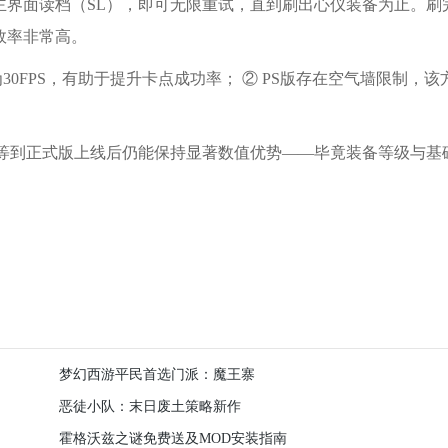
主界面读档（SL），即可无限重试，直到刷出心仪装备为止。刷
效率非常高。
30FPS，有助于提升卡点成功率； ② PS版存在空气墙限制，该
家，等到正式版上线后仍能保持显著数值优势——毕竟装备等级与基
梦幻西游平民首选门派：魔王寨
恶徒小队：末日废土策略新作
霍格沃兹之谜免费送及MOD安装指南