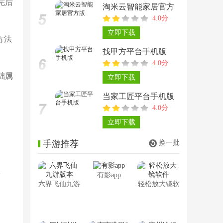
完后
淘米云智能家居官方
4.0分
版
立即下载
方法
找甲方平台手机版
4.0分
础属
立即下载
当家工匠平台手机版
4.0分
立即下载
手游推荐
换一批
有影app
六界飞仙九游
轻松放大镜软
版本
件