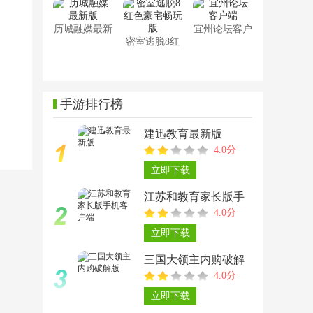
历城融媒最新
宜州论坛客户
密室逃脱8红
版
端
色豪宅畅玩版
手游排行榜
建迅教育最新版
4.0分
立即下载
江苏和教育家长版手
4.0分
机客户端
立即下载
三国大领主内购破解
4.0分
版
立即下载