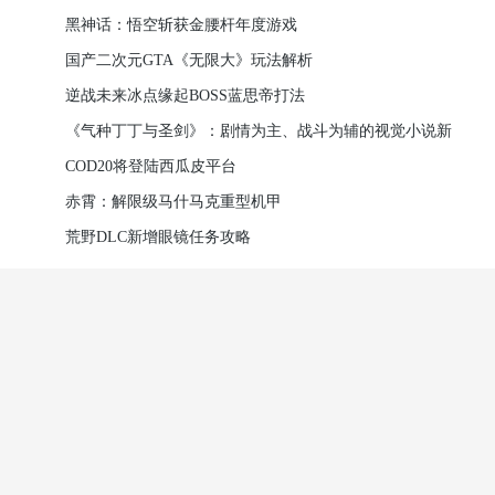
黑神话：悟空斩获金腰杆年度游戏
国产二次元GTA《无限大》玩法解析
逆战未来冰点缘起BOSS蓝思帝打法
《气种丁丁与圣剑》：剧情为主、战斗为辅的视觉小说新
作
COD20将登陆西瓜皮平台
赤霄：解限级马什马克重型机甲
荒野DLC新增眼镜任务攻略