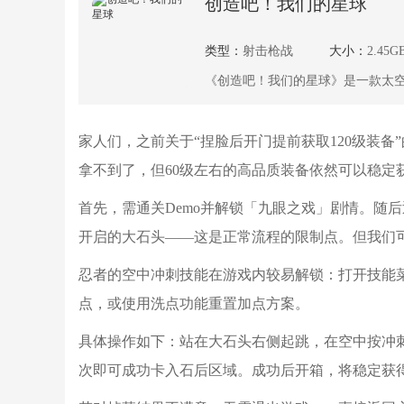
创造吧！我们的星球
类型：
射击枪战
大小：
2.45G
《创造吧！我们的星球》是一款太
的外星生态，结识神秘又强大的啾
战斗，远航者们都会感觉大有提升
家人们，之前关于“捏脸后开门提前获取120级装备
拿不到了，但60级左右的高品质装备依然可以稳定
首先，需通关Demo并解锁「九眼之戏」剧情。随
开启的大石头——这是正常流程的限制点。但我们
忍者的空中冲刺技能在游戏内较易解锁：打开技能
点，或使用洗点功能重置加点方案。
具体操作如下：站在大石头右侧起跳，在空中按冲
次即可成功卡入石后区域。成功后开箱，将稳定获得