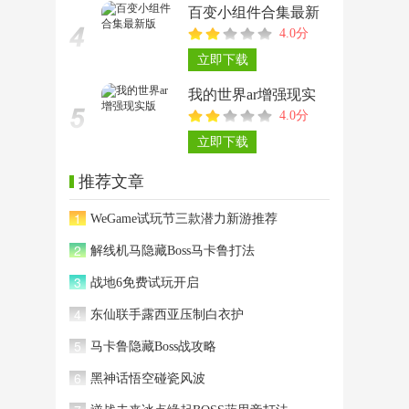
百变小组件合集最新
4.0分
版
立即下载
我的世界ar增强现实
4.0分
版
立即下载
推荐文章
1
WeGame试玩节三款潜力新游推荐
2
解线机马隐藏Boss马卡鲁打法
3
战地6免费试玩开启
4
东仙联手露西亚压制白衣护
5
马卡鲁隐藏Boss战攻略
6
黑神话悟空碰瓷风波