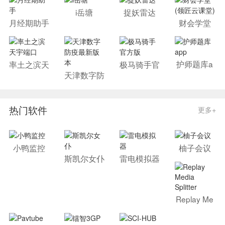
i岳塘
捉妖雷达
月经期助手
财会学堂
(领匠云课
堂)
护师题库a
率土之滨天
极马骑手官
pp
宇端口
方版
天津数字防
疫最新版本
热门软件
更多+
小鸭监控
柚子会议
斯凯尔女仆
雷电模拟器
Replay Me
dia Splitter