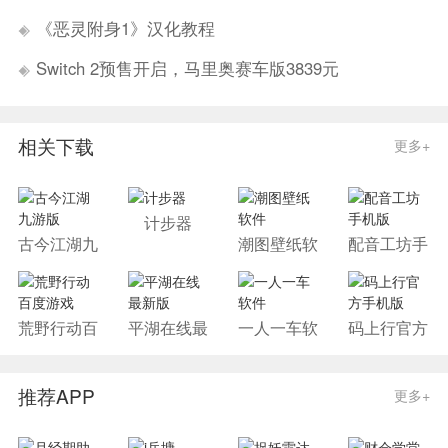
《恶灵附身1》汉化教程
Switch 2预售开启，马里奥赛车版3839元
相关下载
更多+
计步器
古今江湖九
潮图壁纸软
配音工坊手
游版
件
机版
荒野行动百
平湖在线最
一人一车软
码上行官方
度游戏
新版
件
手机版
推荐APP
更多+